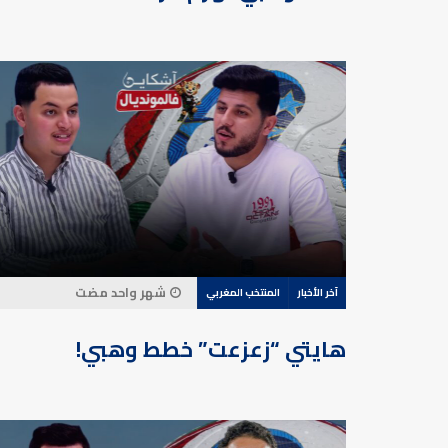
شهر واحد مضت
آخر الأخبار
المنتخب المغربي
هايتي “زعزعت” خطط وهبي!