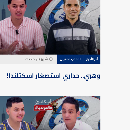
شهرين مضت
آخر الأخبار
المنتخب المغربي
وهبي.. حداري استصغار اسكتلندا!