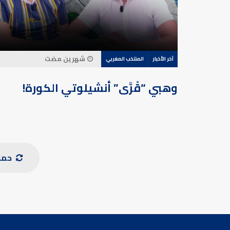
شهرين مضت
آخر الأخبار
المنتخب المغربي
وهبي “قْرَّى” أنشيلوتي الكورة!
حمل