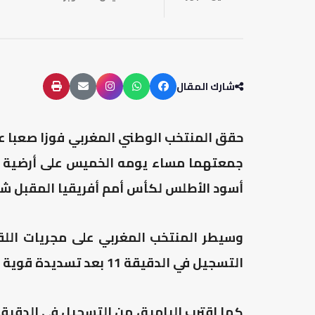
شارك المقال
حقق المنتخب الوطني المغربي فوزا صعبا على
جمعتهما مساء يومه الخميس على أرضية ملعب
أسود الأطلس لكأس أمم أفريقيا المقبل شهر
وسيطر المنتخب المغربي على مجريات اللقاء
التسجيل في الدقيقة 11 بعد تسديدة قوية نحو الزاوية اليسرى، تألق الحارس البحريني في إبعادها.