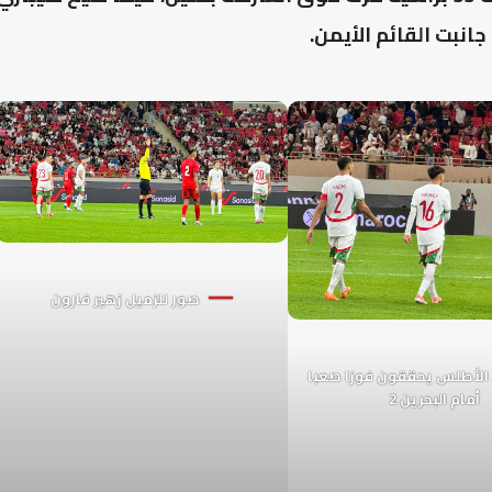
صور للزميل زهير فارون
الأطلس يحققون فوزا صعبا
أمام البحرين 2