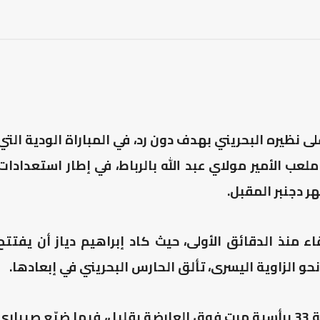
 نظيره البحريني بهدف دون رد، في المباراة الودية التي
 الأمير مولاي عبد الله بالرباط، في إطار استعدادات
 دجنبر المقبل.
 منذ الدقائق الأولى، حيث كاد إبراهيم دياز أن يفتتح
كما اقترب الياميق من التسجيل في الدقيقة 33 برأسية مرت فوق العارضة بقليل، فيما ضيّع صيباري