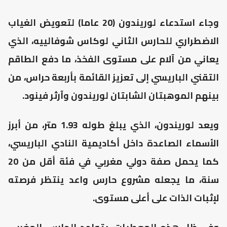
وجاء استدعاء لوريندون (20 عاما) لتعويض الغياب
الاضطراري للحارس الثاني لوكاس شوفالييه، الذي
يعاني من آلام على مستوى الفخذ، ما دفع الطاقم
التقني الباريسي إلى تعزيز القائمة بأربعة حراس، من
بينهم الموهبتان الشابتان لوريندون وآرثر فينود.
ويعد لوريندون، الذي يبلغ طوله 1.93 متر، من أبرز
الأسماء الصاعدة داخل أكاديمية النادي الباريسي،
كما يحمل صفة دولي مغربي في فئة أقل من 20
سنة، ما يجعله مشروع حارس واعد ينتظر فرصته
لإثبات الذات على أعلى مستوى.