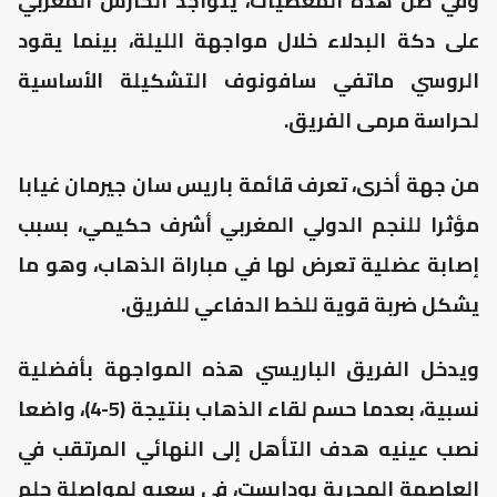
وفي ظل هذه المعطيات، يتواجد الحارس المغربي
على دكة البدلاء خلال مواجهة الليلة، بينما يقود
الروسي ماتفي سافونوف التشكيلة الأساسية
لحراسة مرمى الفريق.
من جهة أخرى، تعرف قائمة باريس سان جيرمان غيابا
مؤثرا للنجم الدولي المغربي أشرف حكيمي، بسبب
إصابة عضلية تعرض لها في مباراة الذهاب، وهو ما
يشكل ضربة قوية للخط الدفاعي للفريق.
ويدخل الفريق الباريسي هذه المواجهة بأفضلية
نسبية، بعدما حسم لقاء الذهاب بنتيجة (5-4)، واضعا
نصب عينيه هدف التأهل إلى النهائي المرتقب في
العاصمة المجرية بودابست، في سعيه لمواصلة حلم