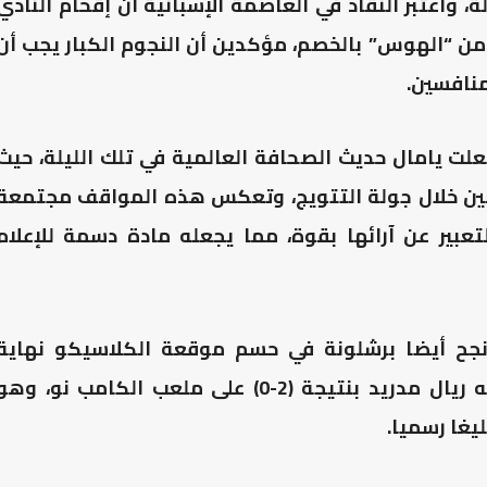
، واعتبر النقاد في العاصمة الإسبانية أن إقحام النادي
ن “الهوس” بالخصم، مؤكدين أن النجوم الكبار يجب أن
منافسين.
ت يامال حديث الصحافة العالمية في تلك الليلة، حيث
طين خلال جولة التتويج، وتعكس هذه المواقف مجتمعة
عبير عن آرائها بقوة، مما يجعله مادة دسمة للإعلام
نجح أيضا برشلونة في حسم موقعة الكلاسيكو نهاية
الأسبوع الماضي، لصالحه بفوزه على غريمه ريال مدريد بنتيجة (2-0) على ملعب الكامب نو، وه
يغا رسميا.