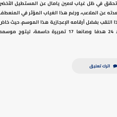
ي تحقق في ظل غياب لامين يامال عن المستطيل الأخضر،
دته عن الملاعب، ورغم هذا الغياب المؤثر في المنعطف
هذا اللقب بفضل أرقامه الإعجازية هذا الموسم، حيث خاض
43 مباراة في مختلف المسابقات، مسجلا 24 هدفا وصانعا 17 تمريرة حاسمة، ليتوج موسم
اترك تعليق