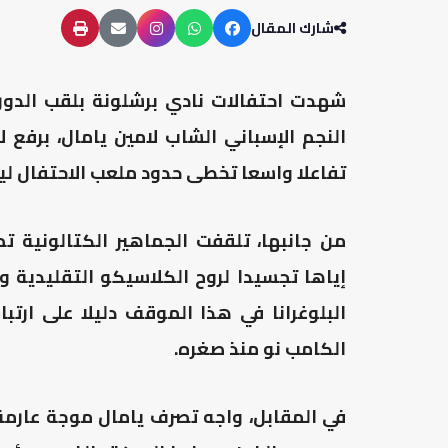
شارك المقال
النجم الإسباني الشاب لامين يامال، برفع ل
تفاعلا واسعا تخطى حدود ملعب الاحتفال لي
من جانبها، تلقفت الجماهير الكتالونية ت
إياها تجسيدا لروح الكلاسيكو التقليدية و
البلوغرانا في هذا الموقف دليلا على ارتب
الكامب نو منذ صغره.
في المقابل، واجه تصرف يامال موجة عارمة 