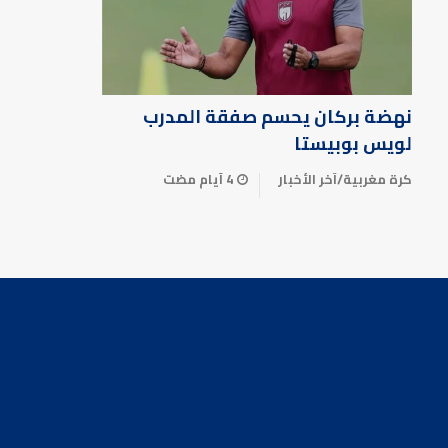
نهضة بركان يحسم صفقة المدرب
لويس بوبيستا
كرة مغربية
/
آخر الأخبار
4 أيام مضت