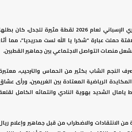
شهدت احتفالات نادي برشلونة بلقب الدوري الإسباني لعام 2026 لقطة مثيرة للجدل، كان بطله
افتة حملت عبارة “شكرا يا الله لست مدريديا”، مما أثار
شعل منصات التواصل الاجتماعي بين جماهير القطبين.
صرف النجم الشاب بكثير من الحماس والترحيب، معتبرة
المكايدة الرياضية المعتادة بين الغريمين، ورأى عشاق
اط يامال الشديد بهوية النادي وانتمائه الكامل لقلعة
من الانتقادات والاضطراب من قبل جماهير وإعلام ريال