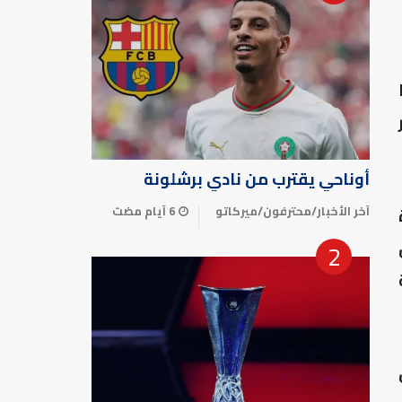
ا
أوناحي يقترب من نادي برشلونة
آخر الأخبار
/
محترفون
/
ميركاتو
6 أيام مضت