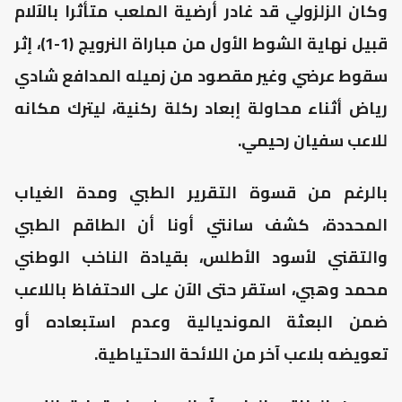
وكان الزلزولي قد غادر أرضية الملعب متأثرا بالآلام
قبيل نهاية الشوط الأول من مباراة النرويج (1-1)، إثر
سقوط عرضي وغير مقصود من زميله المدافع شادي
رياض أثناء محاولة إبعاد ركلة ركنية، ليترك مكانه
للاعب سفيان رحيمي.
بالرغم من قسوة التقرير الطبي ومدة الغياب
المحددة، كشف سانتي أونا أن الطاقم الطبي
والتقني لأسود الأطلس، بقيادة الناخب الوطني
محمد وهبي، استقر حتى الآن على الاحتفاظ باللاعب
ضمن البعثة المونديالية وعدم استبعاده أو
تعويضه بلاعب آخر من اللائحة الاحتياطية.