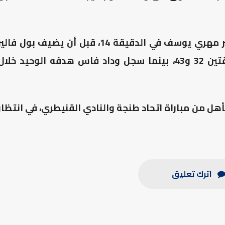
وافتتح الفريق البركاني التسجيل مبكرا عبر مهري يوسف في الدقيقة 14، قبل أن يضيف بول فالي
باسيني الهدفين الثاني والثالث في الدقيقتين 32 و43، بينما سجل وداد فاس هدفه الوحيد خلال
هل من مباراة اتحاد طنجة والنادي القنيطري، في انتظار
اترك تعليق