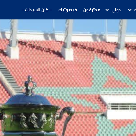
دولي
محترفون
فيديوتيك
– كان السيدات –